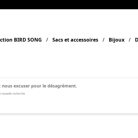
ection BIRD SONG
Sacs et accessoires
Bijoux
D
z nous excuser pour le désagrément.
e nouvelle recherche