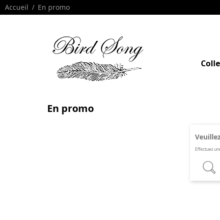
Accueil
En promo
Coll
En promo
Veuille
Effectuez un